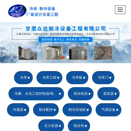
冷库
冷库工程
冷库板
冷库门
冷藏、冷冻工程控制器/电控箱
制冷机组
蒸发器
冷凝器
制冷配件
制冷压缩机
气调设备
压力容器
制冷剂